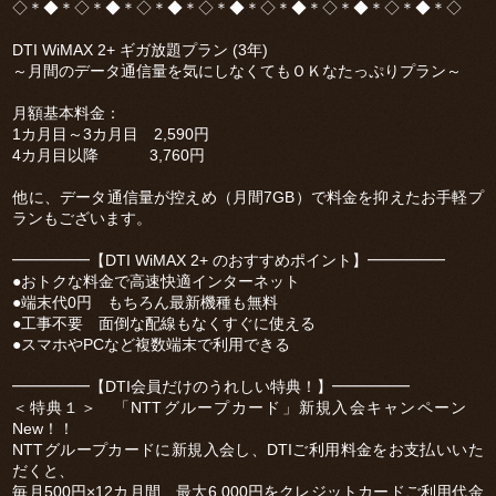
◇＊◆＊◇＊◆＊◇＊◆＊◇＊◆＊◇＊◆＊◇＊◆＊◇＊◆＊◇
DTI WiMAX 2+ ギガ放題プラン (3年)
～月間のデータ通信量を気にしなくてもＯＫなたっぷりプラン～
月額基本料金：
1カ月目～3カ月目 2,590円
4カ月目以降 3,760円
他に、データ通信量が控えめ（月間7GB）で料金を抑えたお手軽プ
ランもございます。
━━━━━【DTI WiMAX 2+ のおすすめポイント】━━━━━
●おトクな料金で高速快適インターネット
●端末代0円 もちろん最新機種も無料
●工事不要 面倒な配線もなくすぐに使える
●スマホやPCなど複数端末で利用できる
━━━━━【DTI会員だけのうれしい特典！】━━━━━
＜特典１＞ 「NTTグループカード」新規入会キャンペーン
New！！
NTTグループカードに新規入会し、DTIご利用料金をお支払いいた
だくと、
毎月500円×12カ月間、最大6,000円をクレジットカードご利用代金