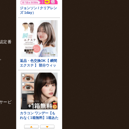
認定番
。
サービ