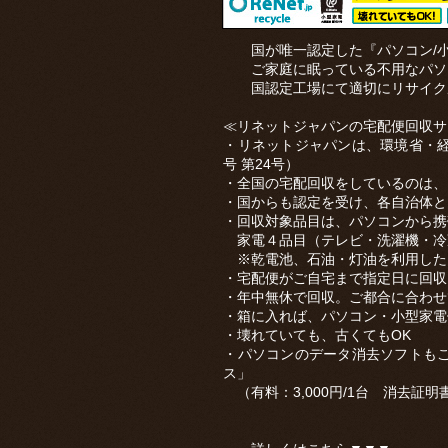
国が唯一認定した『パソコン/小
ご家庭に眠っている不用なパソコ
国認定工場にて適切にリサイク
≪リネットジャパンの宅配便回収サ
・リネットジャパンは、環境省・
号 第24号）
・全国の宅配回収をしているのは、
・国からも認定を受け、各自治体と
・回収対象品目は、パソコンから携
家電４品目（テレビ・洗濯機・冷
※乾電池、石油・灯油を利用した
・宅配便がご自宅まで指定日に回収
・年中無休で回収。ご都合に合わせ
・箱に入れば、パソコン・小型家電
・壊れていても、古くてもOK
・パソコンのデータ消去ソフトも
ス」
（有料：3,000円/1台 消去証